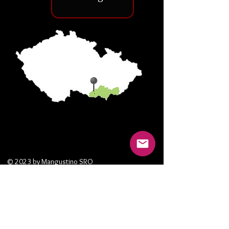
© 2023 by Mangustino SRO
Mangustino s.r.o
Ico :
06183638
Podle zákona o evidenci tržeb je prodávající
povinen vystavit kupujícímu účtenku. Zároveň
je povinen zaevidovat přijatou tržbu u správce